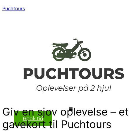
Puchtours
Menu
Giv en sjov oplevelse – et
Book tid
gavekort til Puchtours