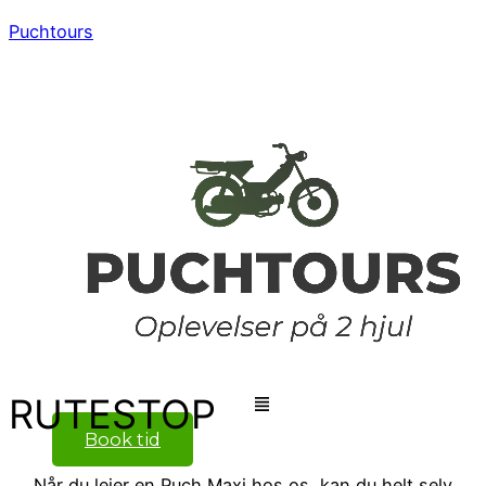
Puchtours
Menu
RUTESTOP
Book tid
Når du lejer en Puch Maxi hos os, kan du helt selv