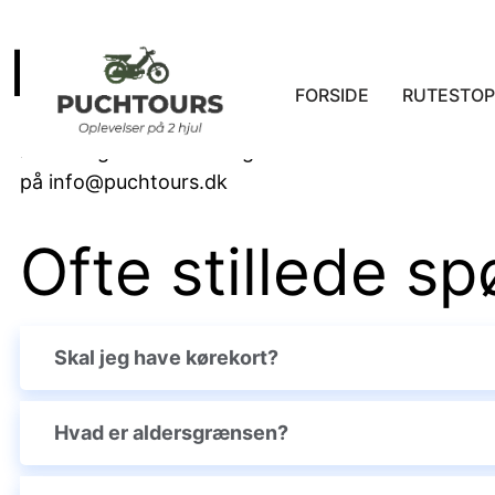
PRIVATLIVSPOL
FORSIDE
RUTESTOP
Bare rolig – vi forstår sagtens hvis du sidder med
på info@puchtours.dk
Ofte stillede s
Skal jeg have kørekort?
Hvad er aldersgrænsen?