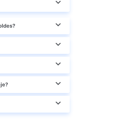
oldes?
eje?