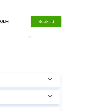
HOLM
Book tid
, ellers send gerne en mail