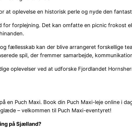
for at oplevelse en historisk perle og nyde den fantas
 for forplejning. Det kan omfatte en picnic frokost e
 hinanden.
 og fællesskab kan der blive arrangeret forskellige te
aserede spil, der fremmer samarbejde, kommunikatio
dige oplevelser ved at udforske Fjordlandet Hornshe
t på en Puch Maxi. Book din Puch Maxi-leje online i da
reglæde – velkommen til Puch Maxi-eventyret!
ing på Sjælland?