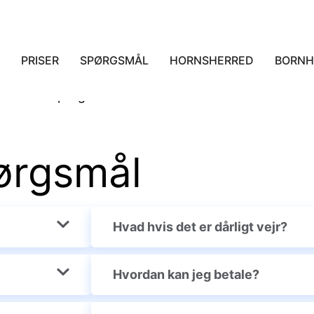
ITIK
PRISER
SPØRGSMÅL
HORNSHERRED
BORN
 en masse spørgsmål. Se om du kan finde svar nedenfor
pørgsmål
Hvad hvis det er dårligt vejr?
Hvordan kan jeg betale?