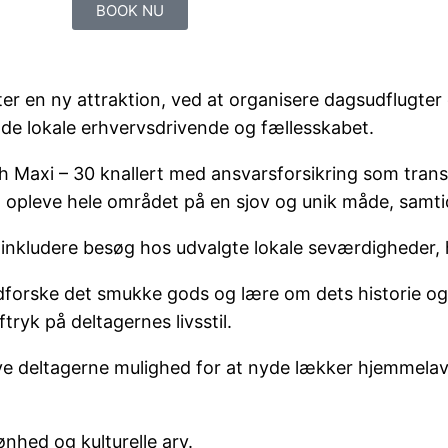
BOOK NU
ter en ny attraktion, ved at organisere dagsudflugter
de lokale erhvervsdrivende og fællesskabet.
Puch Maxi – 30 knallert med ansvarsforsikring som tra
 opleve hele området på en sjov og unik måde, samtidi
 inkludere besøg hos udvalgte lokale seværdigheder,
 udforske det smukke gods og lære om dets historie o
tryk på deltagernes livsstil.
ive deltagerne mulighed for at nyde lækker hjemmelav
nhed og kulturelle arv.